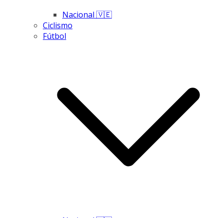
Nacional 🇻🇪
Ciclismo
Fútbol