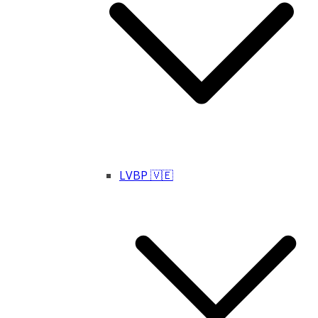
LVBP 🇻🇪