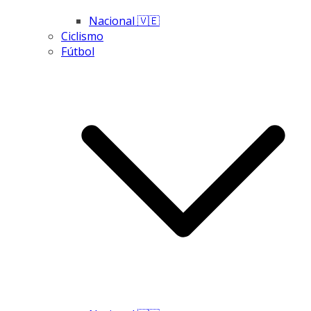
Nacional 🇻🇪
Ciclismo
Fútbol