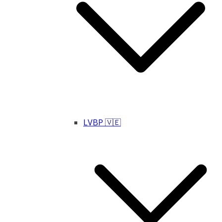
LVBP 🇻🇪