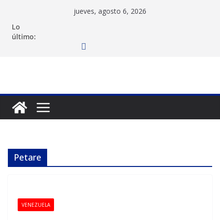
Saltar
jueves, agosto 6, 2026
al
Lo
contenido
último:
Petare
VENEZUELA