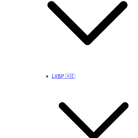
LVBP 🇻🇪