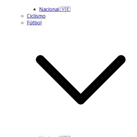
Nacional 🇻🇪
Ciclismo
Fútbol