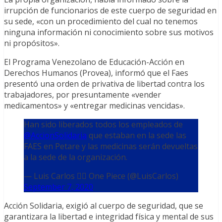
irrupción de funcionarios de este cuerpo de seguridad en
su sede, «con un procedimiento del cual no tenemos
ninguna información ni conocimiento sobre sus motivos
ni propósitos».
El Programa Venezolano de Educación-Acción en
Derechos Humanos (Provea), informó que el Faes
presentó una orden de privativa de libertad contra los
trabajadores, por presuntamente «vender
medicamentos» y «entregar medicinas vencidas».
Han sido liberados todos los empleados de
@AccionSolidaria
que estaban en la sede las
FAES en Petare y las medicinas serán devueltas
a la sede de la organización.
— Luis Carlos 🏴‍☠️ One Piece (@LuisCarlos)
September 7, 2020
Acción Solidaria, exigió al cuerpo de seguridad, que se
garantizara la libertad e integridad física y mental de sus