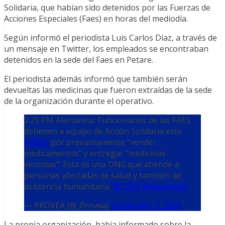
Solidaria, que habían sido detenidos por las Fuerzas de
Acciones Especiales (Faes) en horas del mediodía.
Según informó el periodista Luis Carlos Díaz, a través de
un mensaje en Twitter, los empleados se encontraban
detenidos en la sede del Faes en Petare.
El periodista además informó que también serán
devueltas las medicinas que fueron extraídas de la sede
de la organización durante el operativo.
3:25 PM Alertamos: Funcionarios de las FAES
detienen a equipo de Acción Solidaria este
#7Sep
por presuntamente "vender
medicamentos" y entregar "medicinas
vencidas". Esta es una ONG que atiende a
personas afectadas de salud y también de
asistencia humanitaria.
@CIDH
@mbachelet
— PROVEA (@_Provea)
September 7, 2020
La propia organización, había informado sobre la