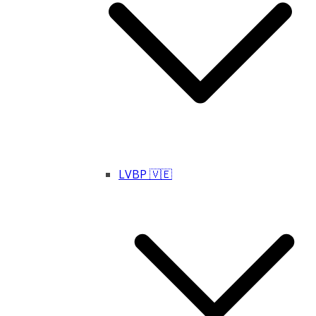
LVBP 🇻🇪