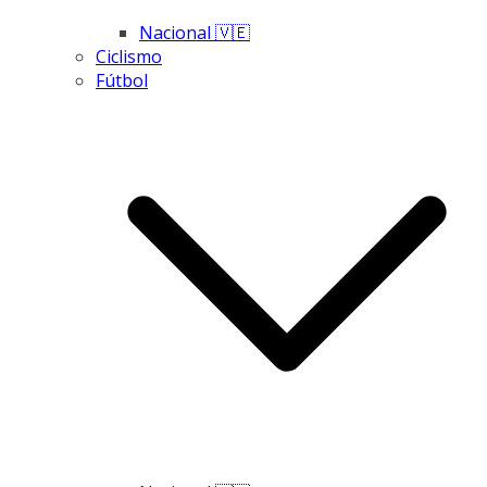
Nacional 🇻🇪
Ciclismo
Fútbol