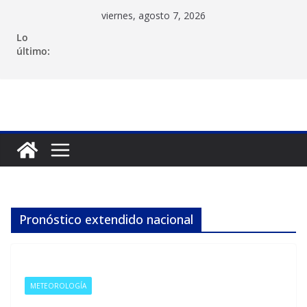
Saltar
viernes, agosto 7, 2026
al
Lo
contenido
último:
Pronóstico extendido nacional
METEOROLOGÍA