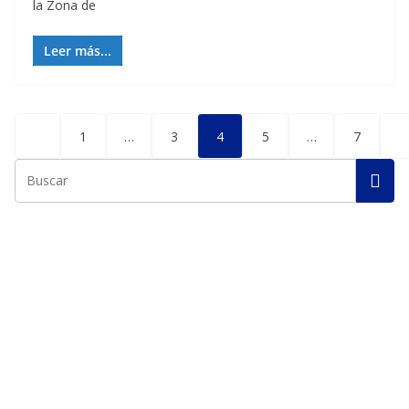
la Zona de
Leer más...
Posts
1
…
3
4
5
…
7
pagination