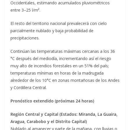
Occidentales
,
estimando acumulados pluviométricos
entre
3
–
25 l/m².
El resto del territori
o nacional prevalecerá con cielo
parcialmente
nublado y baja probabilidad de
precipitaciones.
Continúan las temperaturas máximas cercanas a los
36
°C
después del
mediodía, incrementando así el riesgo
muy alto de incendios forestales en un
51%
del país;
tem
peraturas mínimas en horas
de la madrugada
alrededor de los
10°C
en zonas montañosas de los
Andes
y Cordillera Central
.
Pronóstico extendido (próximas 24 horas)
Región Central y Capital (Estados: Miranda, La Guaira,
Aragua, Carabobo y el Distrito Capital)
Nublado al amanecer y parte de la mañana, con lluvias o