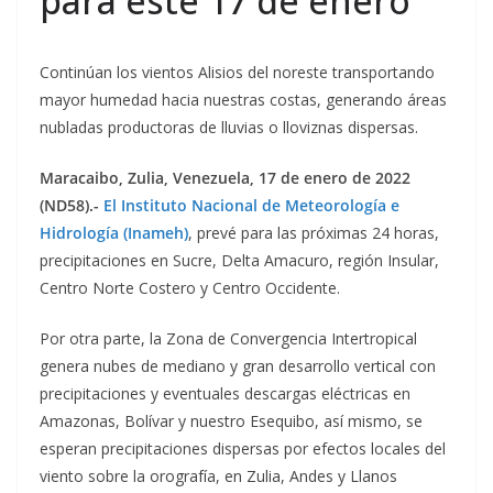
para este 17 de enero
Continúan los vientos Alisios del noreste transportando
mayor humedad hacia nuestras costas, generando áreas
nubladas productoras de lluvias o lloviznas dispersas.
Maracaibo, Zulia, Venezuela, 17 de enero de 2022
(ND58).-
El Instituto Nacional de Meteorología e
Hidrología (Inameh)
, prevé para las próximas 24 horas,
precipitaciones en
Sucre, Delta Amacuro, región Insular,
Centro Norte
Costero y Centro Occidente
.
Por otra parte, la
Zona de Convergencia Intertropical
genera nubes de mediano y gran
desarrollo vertical con
precipitaciones y eventuales descargas eléctr
icas
en
Amazonas, Bolívar y nuestro Esequibo
, así mismo,
se
esperan precipitaciones dispersas por efectos locales del
viento sobre la orografía, en
Zulia, Andes y Llanos