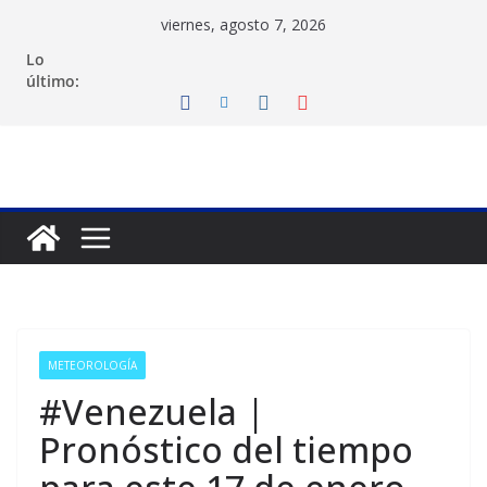
Saltar
viernes, agosto 7, 2026
al
Lo
contenido
último:
METEOROLOGÍA
#Venezuela |
Pronóstico del tiempo