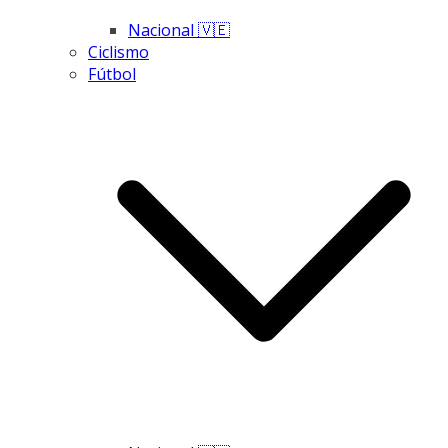
Nacional 🇻🇪
Ciclismo
Fútbol