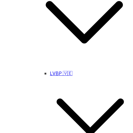
LVBP 🇻🇪