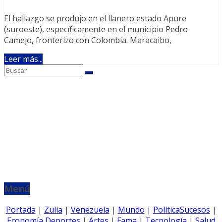
El hallazgo se produjo en el llanero estado Apure
(suroeste), específicamente en el municipio Pedro
Camejo, fronterizo con Colombia. Maracaibo,
Leer más...
Menú
Portada
|
Zulia
|
Venezuela
|
Mundo
|
Política
Sucesos
|
Economía
Deportes
|
Artes
|
Fama
|
Tecnología
|
Salud