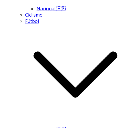
Nacional 🇻🇪
Ciclismo
Fútbol