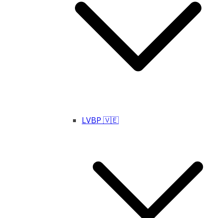
LVBP 🇻🇪