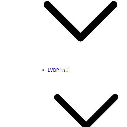
LVBP 🇻🇪