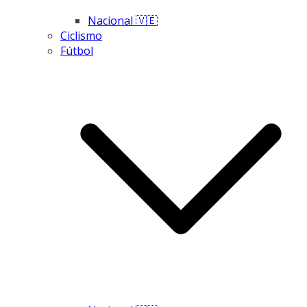
Nacional 🇻🇪
Ciclismo
Fútbol