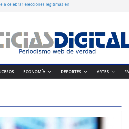
 a celebrar elecciones legítimas en
 Zuliano busca redimirse en su feudo
 consagración del talento venezolano en el
 del montañista Nirmal Purja tras
kistán
n cronograma electoral a la mesa de
UCESOS
ECONOMÍA
DEPORTES
ARTES
F