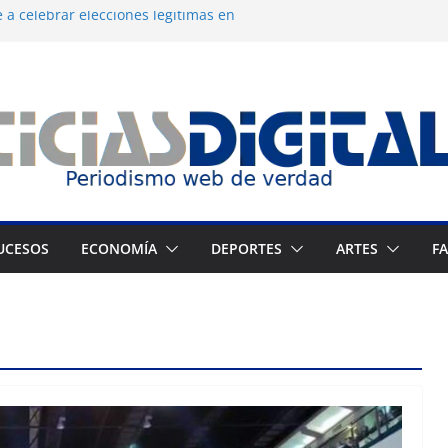
 a celebrar elecciones legítimas en
 Zuliano busca redimirse en su feudo
consagración del talento venezolano en el
del montañista Nirmal Purja tras
istán
 cronograma electoral a la mesa de
UCESOS
ECONOMÍA
DEPORTES
ARTES
F