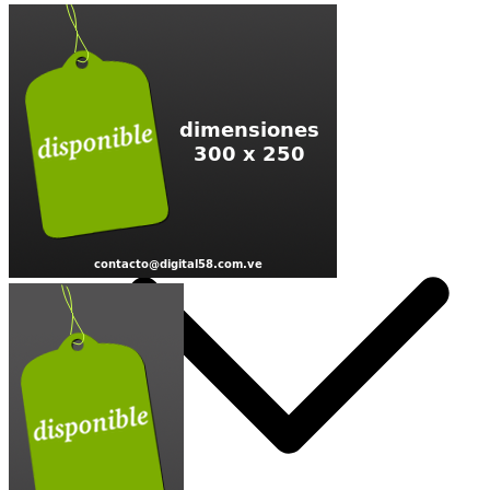
Nacional 🇻🇪
Internacional
Hipismo