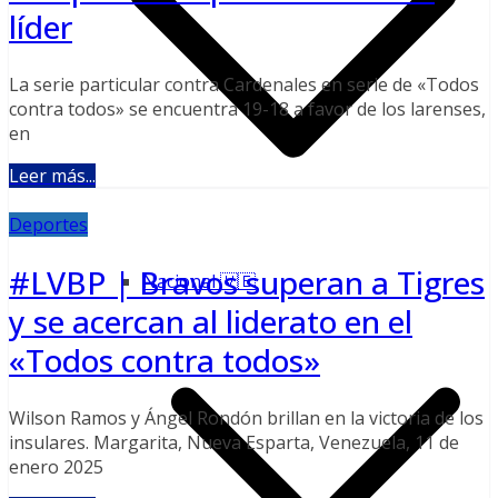
líder
La serie particular contra Cardenales en serie de «Todos
contra todos» se encuentra 19-18 a favor de los larenses,
en
Leer más...
Deportes
#LVBP | Bravos superan a Tigres
Nacional 🇻🇪
y se acercan al liderato en el
«Todos contra todos»
Wilson Ramos y Ángel Rondón brillan en la victoria de los
insulares. Margarita, Nueva Esparta, Venezuela, 11 de
enero 2025