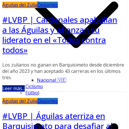
Águilas del Zulia
Deportes
#LVBP | Cardenales apabullan
a las Águilas y afianzan su
liderato en el «Todos contra
todos»
Los zulianos no ganan en Barquisimeto desde diciembre
del año 2023 y han aceptado 43 carreras en los últimos
tres
Nacional 🇻🇪
Ciclismo
Leer más...
Fútbol
Águilas del Zulia
Deportes
#LVBP | Águilas aterriza en
Barquisimeto para desafiar al