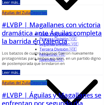
Leer más...
Águilas del Zulia
Deportes
#LVBP | Magallanes con victoria
dramática ante Águilas completa
Copa Venezuela 🇻🇪
Primera División 🇻🇪
la barrida en Valencia
Segunda División 🇻🇪
Tercera División 🇻🇪
Los batazos de cuatro esquinas fueron nuevamente
Femenino 🇻🇪
protagonistas para ambos equipos, en un partido digno
Juveniles 🇻🇪
de postemporada que brindaron en
Leer más...
Águilas del Zulia
Deportes
#LVBP | Águilas y Magallanes se
enfrentan por segundo día