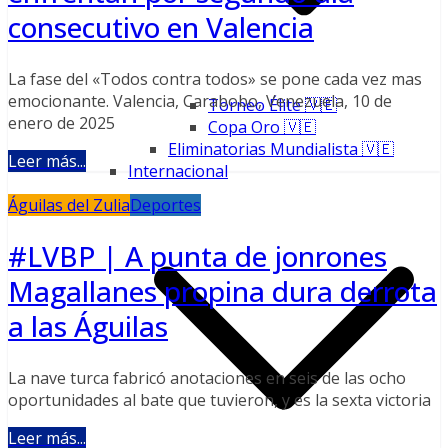
consecutivo en Valencia
La fase del «Todos contra todos» se pone cada vez mas
emocionante. Valencia, Carabobo, Venezuela, 10 de
Torneo Élite 🇻🇪
enero de 2025
Copa Oro 🇻🇪
Eliminatorias Mundialista 🇻🇪
Leer más...
Internacional
Águilas del Zulia
Deportes
#LVBP | A punta de jonrones
Magallanes propina dura derrota
a las Águilas
La nave turca fabricó anotaciones en seis de las ocho
oportunidades al bate que tuvieron, y es la sexta victoria
Leer más...