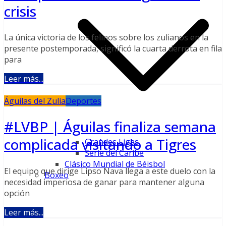
crisis
La única victoria de los felinos sobre los zulianos en la
presente postemporada, significó la cuarta derrota en fila
para
Leer más...
Águilas del Zulia
Deportes
#LVBP | Águilas finaliza semana
complicada visitando a Tigres
Grandes Ligas
Serie del Caribe
Clásico Mundial de Béisbol
El equipo que dirige Lipso Nava llega a este duelo con la
Boxeo
necesidad imperiosa de ganar para mantener alguna
opción
Leer más...