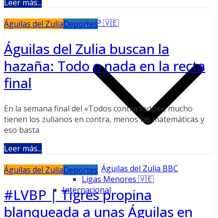
Leer más...
LVBP 🇻🇪
Águilas del Zulia
Deportes
Águilas del Zulia buscan la
hazaña: Todo o nada en la recta
final
En la semana final del «Todos contra todos», mucho
tienen los zulianos en contra, menos las matemáticas y
eso basta
Leer más...
Águilas del Zulia BBC
Águilas del Zulia
Deportes
Ligas Menores 🇻🇪
Internacional
#LVBP | Tigres propina
blanqueada a unas Águilas en