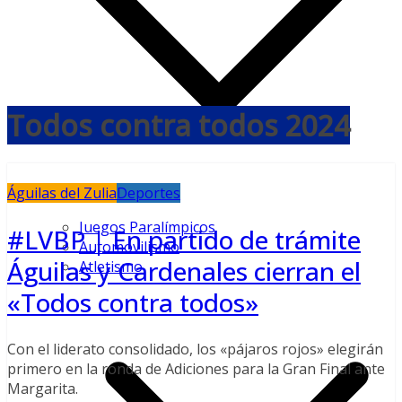
Todos contra todos 2024
Águilas del Zulia
Deportes
Juegos Paralímpicos
#LVBP | En partido de trámite
Automovilismo
Águilas y Cardenales cierran el
Atletismo
«Todos contra todos»
Con el liderato consolidado, los «pájaros rojos» elegirán
primero en la ronda de Adiciones para la Gran Final ante
Margarita.