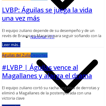
LVBP: Águilas se juega la vida
una vez más
El equipo zuliano depende de su desempeño y de un
revés de Bravos en Maracay para seguir soñando con la
Nacional 🇻🇪
Leer más...
Águilas del Zulia
Deportes
#LVBP | Águilas vence al
Magallanes y alarga el drama
El equipo zuliano cortó su racha negativa de derrotas y
eliminó a Magallanes de la postemporada con una
victoria clave