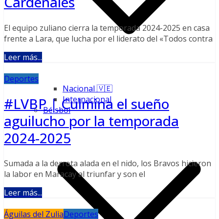
Cardenales
El equipo zuliano cierra la temporada 2024-2025 en casa
frente a Lara, que lucha por el liderato del «Todos contra
Leer más...
Deportes
Nacional 🇻🇪
Internacional
#LVBP | Culmina el sueño
Béisbol
aguilucho por la temporada
2024-2025
Sumada a la derrota alada en el nido, los Bravos hicieron
la labor en Maracay al triunfar y son el
Leer más...
Águilas del Zulia
Deportes