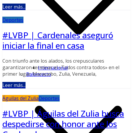
Leer más...
Deportes
#LVBP | Cardenales aseguró
iniciar la final en casa
Con triunfo ante los alados, los crepusculares
garantizaron terminar el «Todos contra todos» en el
Internacional
primer lugar. Maracaibo, Zulia, Venezuela,
Baloncesto
Leer más...
Águilas del Zulia
Deportes
#LVBP | Águilas del Zulia busca
despedirse con honor ante los