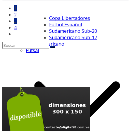
Posts
1
2
pagination
Copa Libertadores
…
Fútbol Español
4
Sudamericano Sub-20
Sudamericano Sub-17
Fútbol Americano
Fútsal