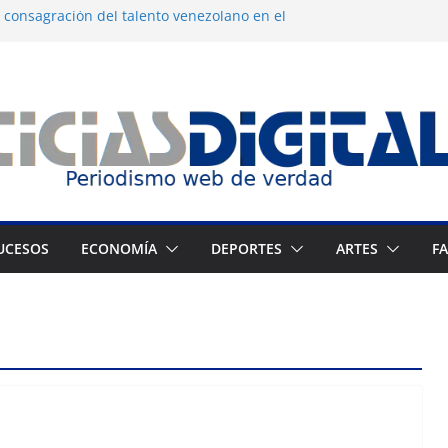
 consagración del talento venezolano en el
tranjeros continúan como presos políticos
gua desatan protestas nocturnas en
os
 dermocosmética Vida Gloss abre en
 Zuliano busca redimirse en su feudo
UCESOS
ECONOMÍA
DEPORTES
ARTES
F