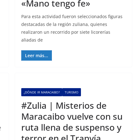
«Mano tengo fe»
Para esta actividad fueron seleccionados figuras
.
destacadas de la región zuliana, quienes
realizaron un recorrido por siete licorerías
aliadas de
Leer más...
¿DÓNDE IR MARACAIBO?
TURISMO
e
#Zulia | Misterios de
Maracaibo vuelve con su
e
ruta llena de suspenso y
terror en el Tranvía