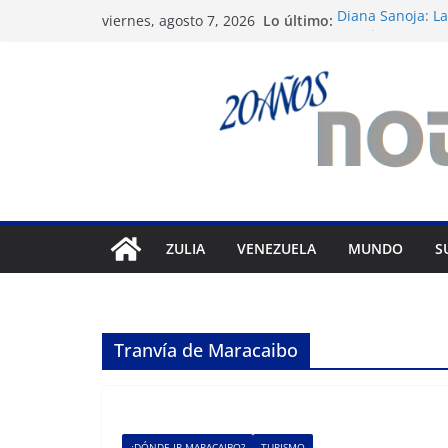
Saltar
Lo último:
Diana Sanoja: La
viernes, agosto 7, 2026
al
exterior
Venezuela: 40 ex
contenido
del régimen
Apagones en Ara
varios municipi
Nueva tienda de
Maracaibo
Liga FutVe: Rayo
ZULIA
VENEZUELA
MUNDO
S
Tranvía de Maracaibo
¿DÓNDE IR MARACAIBO?
TURISMO