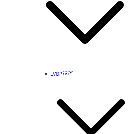
LVBP 🇻🇪