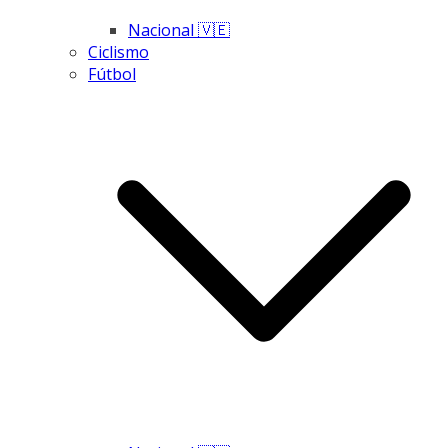
Nacional 🇻🇪
Ciclismo
Fútbol