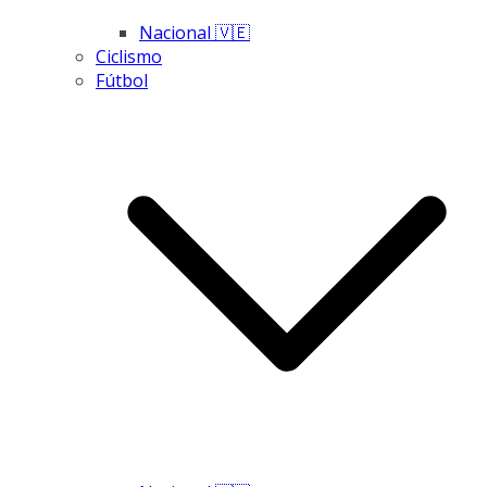
Nacional 🇻🇪
Ciclismo
Fútbol