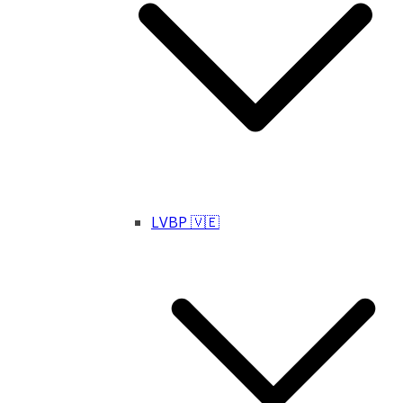
LVBP 🇻🇪