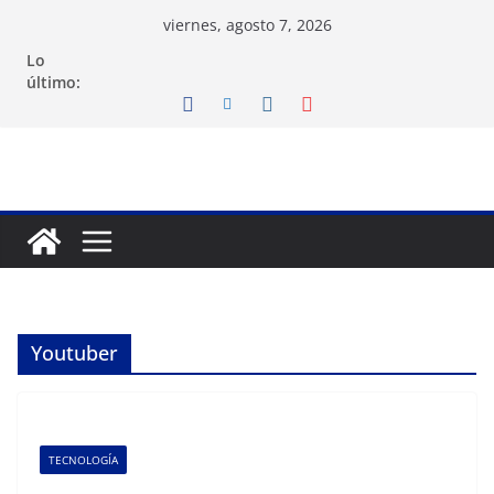
Saltar
viernes, agosto 7, 2026
al
Lo
contenido
último:
Youtuber
TECNOLOGÍA