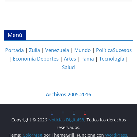
Menú
Portada
|
Zulia
|
Venezuela
|
Mundo
|
Política
Sucesos
|
Economía
Deportes
|
Artes
|
Fama
|
Tecnología
|
Salud
Archivos 2005-2016
Copyright © 2026
Noticias Digital58
. Todos los derechos
reservados.
Tema:
ColorMag
por ThemeGrill. Funciona con
WordPress
.