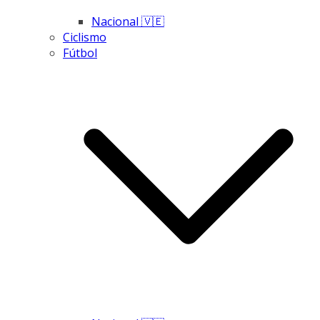
Nacional 🇻🇪
Ciclismo
Fútbol