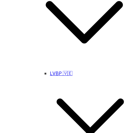
LVBP 🇻🇪