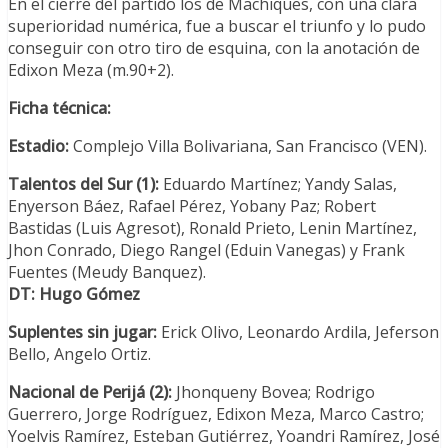
En el cierre del partido los de Machiques, con una clara
superioridad numérica, fue a buscar el triunfo y lo pudo
conseguir con otro tiro de esquina, con la anotación de
Edixon Meza (m.90+2).
Ficha técnica:
Estadio:
Complejo Villa Bolivariana, San Francisco (VEN).
Talentos del Sur (1):
Eduardo Martínez; Yandy Salas,
Enyerson Báez, Rafael Pérez, Yobany Paz; Robert
Bastidas (Luis Agresot), Ronald Prieto, Lenin Martínez,
Jhon Conrado, Diego Rangel (Eduin Vanegas) y Frank
Fuentes (Meudy Banquez).
DT: Hugo Gómez
Suplentes sin jugar:
Erick Olivo, Leonardo Ardila, Jeferson
Bello, Angelo Ortiz.
Nacional de Perijá (2):
Jhonqueny Bovea; Rodrigo
Guerrero, Jorge Rodríguez, Edixon Meza, Marco Castro;
Yoelvis Ramírez, Esteban Gutiérrez, Yoandri Ramírez, José