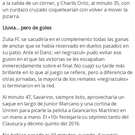
a la salida de un córner, y Charlis Ortiz, al minuto 35, con
un zurdazo cruzado coquetearían con volver a mover la
pizarra.
Lluvia… pero de goles
Zulia FC se sacudiría en el complemento todas las ganas
de anotar que se había reservado en duelos pasados en
su patio. Ante el Danz, «el negriazul» pudo evitar ese
guion en el que las victorias se les escapaban
inmerecidamente sobre el final. No cuajó su tarde más
brillante en lo que al juego se refiere, pero a diferencia de
otras jornadas, la mayoría de los remates «negriazules»
sí terminaron en la red.
Al minuto 47, Savarino, siempre listo, aprovecharía un
saque en largo de Junior Marcano y una cortina de
Unrein para picarle la pelota a Geancarlos Martínez en
un mano a mano. El «10» festejaría su séptimo tanto del
Clausura y décimo quinto del 2016.
No habían pasado ni 10 minutos, cuando «Savagol»