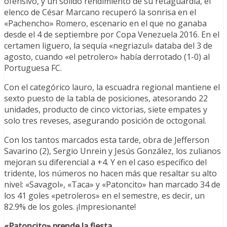
ofensivo, y un sólido rendimiento de su retaguardia, el
elenco de César Marcano recuperó la sonrisa en el
«Pachencho» Romero, escenario en el que no ganaba
desde el 4 de septiembre por Copa Venezuela 2016. En el
certamen liguero, la sequía «negriazul» databa del 3 de
agosto, cuando «el petrolero» había derrotado (1-0) al
Portuguesa FC.
Con el categórico lauro, la escuadra regional mantiene el
sexto puesto de la tabla de posiciones, atesorando 22
unidades, producto de cinco victorias, siete empates y
solo tres reveses, asegurando posición de octogonal.
Con los tantos marcados esta tarde, obra de Jefferson
Savarino (2), Sergio Unrein y Jesús González, los zulianos
mejoran su diferencial a +4. Y en el caso específico del
tridente, los números no hacen más que resaltar su alto
nivel: «Savagol», «Taca» y «Patoncito» han marcado 34 de
los 41 goles «petroleros» en el semestre, es decir, un
82.9% de los goles. ¡Impresionante!
«Patoncito» prende la fiesta