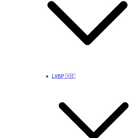
LVBP 🇻🇪