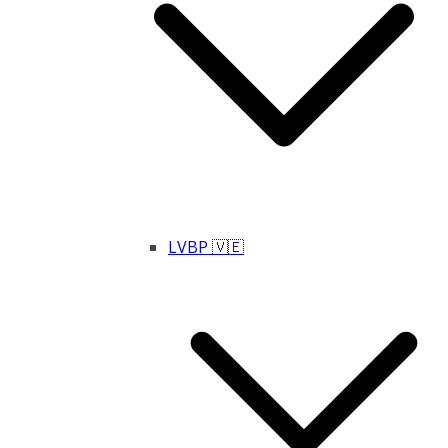
LVBP 🇻🇪