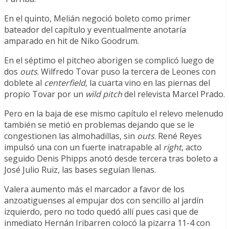
En el quinto, Melián negoció boleto como primer
bateador del capítulo y eventualmente anotaría
amparado en hit de Niko Goodrum.
En el séptimo el pitcheo aborigen se complicó luego de
dos
outs
. Wilfredo Tovar puso la tercera de Leones con
doblete al
centerfield
, la cuarta vino en las piernas del
propio Tovar por un
wild pitch
del relevista Marcel Prado.
Pero en la baja de ese mismo capítulo el relevo melenudo
también se metió en problemas dejando que se le
congestionen las almohadillas, sin
outs
. René Reyes
impulsó una con un fuerte inatrapable al
right
, acto
seguido Denis Phipps anotó desde tercera tras boleto a
José Julio Ruiz, las bases seguían llenas.
Valera aumento más el marcador a favor de los
anzoatiguenses al empujar dos con sencillo al jardín
izquierdo, pero no todo quedó allí pues casi que de
inmediato Hernán Iribarren colocó la pizarra 11-4 con