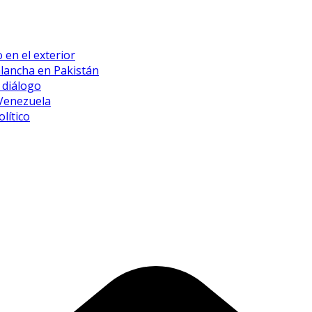
 en el exterior
alancha en Pakistán
 diálogo
 Venezuela
lítico