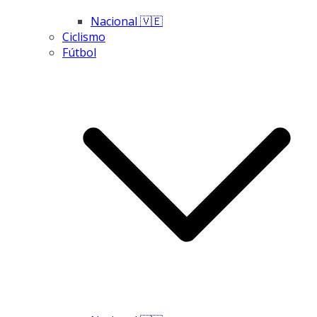
Nacional 🇻🇪
Ciclismo
Fútbol