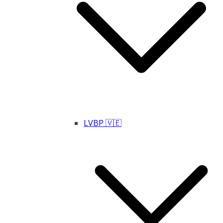
LVBP 🇻🇪