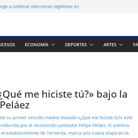
rge a celebrar elecciones legítimas en
ayo Zuliano busca redimirse en su feudo
 La consagración del talento venezolano en el
rpo del montañista Nirmal Purja tras
Pakistán
UCESOS
ECONOMÍA
DEPORTES
ARTES
F
 un cronograma electoral a la mesa de
Qué me hiciste tú?» bajo la
 Peláez