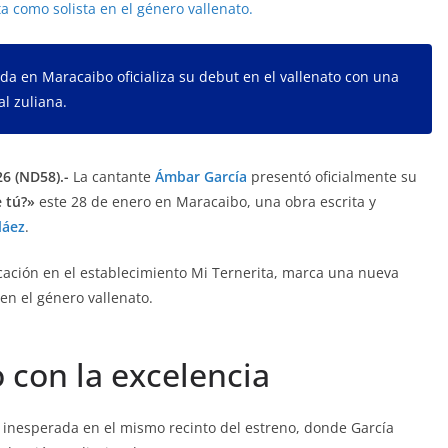
da en Maracaibo oficializa su debut en el vallenato con una
al zuliana.
6 (ND58).-
La cantante
Ámbar García
presentó oficialmente su
 tú?»
este 28 de enero en Maracaibo, una obra escrita y
láez
.
cación en el establecimiento Mi Ternerita, marca una nueva
 en el género vallenato.
 con la excelencia
 inesperada en el mismo recinto del estreno, donde García