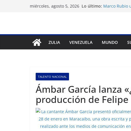
Saltar
Lo último:
Marco Rubio u
miércoles, agosto 5, 2026
al
Venezuela
Liga FutVe: R
contenido
Diana Sanoja:
exterior
Hallan el cue
avalancha en 
ZULIA
VENEZUELA
MUNDO
S
Machado exige
diálogo
TALENTO NACIONAL
Ámbar García lanza «¿
producción de Felipe