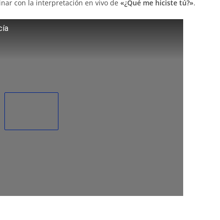
inar con la interpretación en vivo de
«¿Qué me hiciste tú?»
.
cía