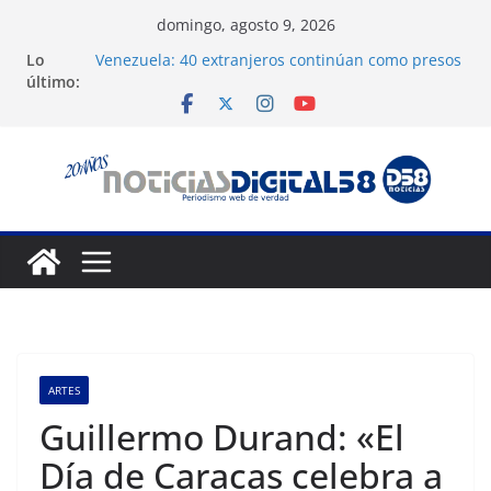
Saltar
domingo, agosto 9, 2026
al
Lo
Venezuela: 40 extranjeros continúan como presos
contenido
último:
políticos del régimen
Crisis carcelaria: OVP denuncia 15 años de
violaciones a los derechos humanos
Exigen control independiente del Fondo Petrolero
en Venezuela
Vente Venezuela exige justicia por muerte del
preso político José Breijo
Festival de Cine Francés culmina muestra
histórica y prepara 40ª edición
ARTES
Guillermo Durand: «El
Día de Caracas celebra a