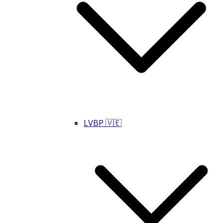
LVBP 🇻🇪