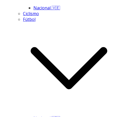
Nacional 🇻🇪
Ciclismo
Fútbol