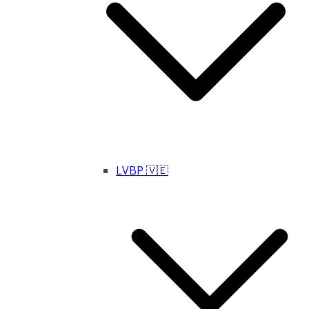
LVBP 🇻🇪