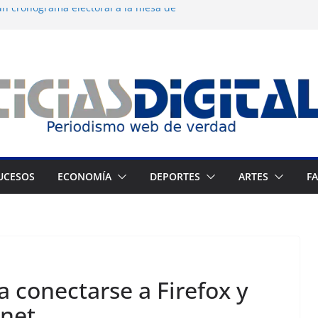
n cronograma electoral a la mesa de
 dermocosmética Vida Gloss abre en
 Zuliano busca redimirse en su feudo
 consagración del talento venezolano en el
 del montañista Nirmal Purja tras
kistán
UCESOS
ECONOMÍA
DEPORTES
ARTES
F
a conectarse a Firefox y
rnet