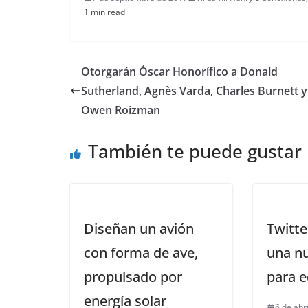
1 min read
Otorgarán Óscar Honorífico a Donald
Sutherland, Agnès Varda, Charles Burnett y
Owen Roizman
También te puede gustar
Diseñan un avión
Twitte
con forma de ave,
una n
propulsado por
para e
energía solar
6 de abr