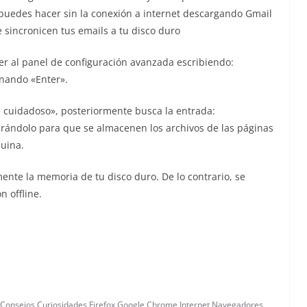
o puedes hacer sin la conexión a internet descargando Gmail
 sincronicen tus emails a tu disco duro
er al panel de configuración avanzada escribiendo:
onando «Enter».
é cuidadoso», posteriormente busca la entrada:
gurándolo para que se almacenen los archivos de las páginas
uina.
ente la memoria de tu disco duro. De lo contrario, se
n offline.
Consejos
,
Curiosidades
,
Firefox
,
Google Chrome
,
Internet
,
Navegadores