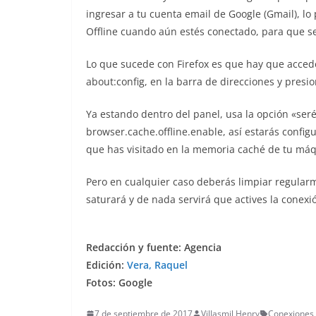
ingresar a tu cuenta email de Google (Gmail), l
Offline cuando aún estés conectado, para que se
Lo que sucede con Firefox es que hay que acced
about:config, en la barra de direcciones y presi
Ya estando dentro del panel, usa la opción «ser
browser.cache.offline.enable, así estarás confi
que has visitado en la memoria caché de tu máq
Pero en cualquier caso deberás limpiar regularm
saturará y de nada servirá que actives la conexió
Redacción y fuente: Agencia
Edición:
Vera, Raquel
Fotos: Google
7 de septiembre de 2017
Villasmil Henry
Conexiones
,