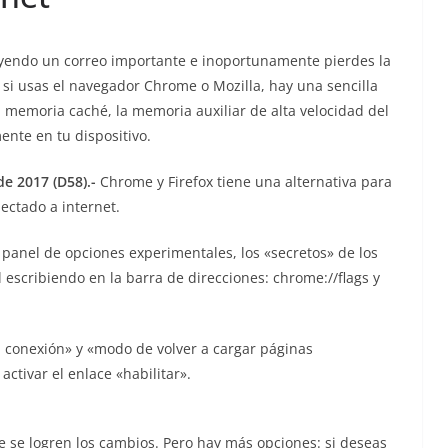
leyendo un correo importante e inoportunamente pierdes la
 si usas el navegador Chrome o Mozilla, hay una sencilla
 memoria caché, la memoria auxiliar de alta velocidad del
ente en tu dispositivo.
e 2017 (D58).-
Chrome y Firefox tiene una alternativa para
ectado a internet.
 panel de opciones experimentales, los «secretos» de los
l escribiendo en la barra de direcciones: chrome://flags y
 conexión» y «modo de volver a cargar páginas
ctivar el enlace «habilitar».
e se logren los cambios. Pero hay más opciones: si deseas