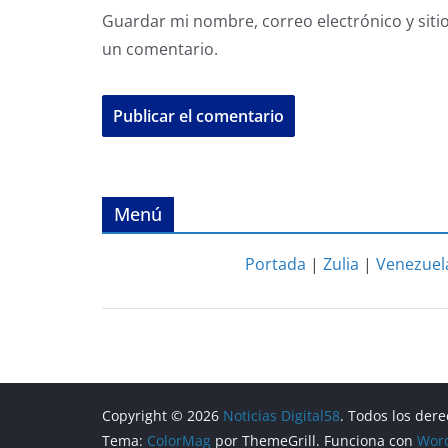
Guardar mi nombre, correo electrónico y siti
un comentario.
Menú
Portada
|
Zulia
|
Venezuel
Copyright © 2026
Noticias Digital58
. Todos los der
Tema:
ColorMag
por ThemeGrill. Funciona con
Wor