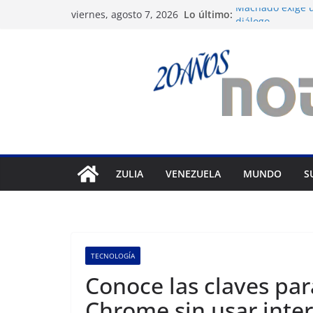
Saltar
Lo último:
Machado exige u
viernes, agosto 7, 2026
al
diálogo
Nueva tienda de
contenido
Maracaibo
Liga FutVe: Rayo
Diana Sanoja: La
exterior
Hallan el cuerpo
avalancha en Pa
ZULIA
VENEZUELA
MUNDO
S
TECNOLOGÍA
Conoce las claves par
Chrome sin usar inte