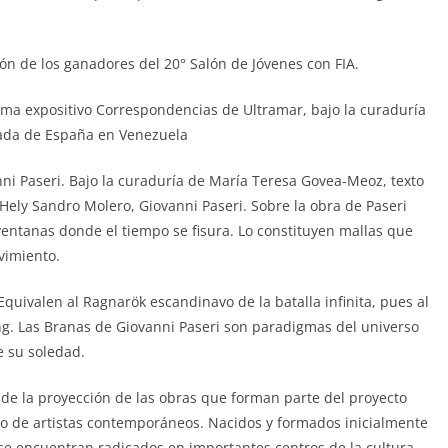
ón de los ganadores del 20° Salón de Jóvenes con FIA.
ama expositivo Correspondencias de Ultramar, bajo la curaduría
jada de España en Venezuela
i Paseri. Bajo la curaduría de María Teresa Govea-Meoz, texto
ely Sandro Molero, Giovanni Paseri. Sobre la obra de Paseri
ventanas donde el tiempo se fisura. Lo constituyen mallas que
vimiento.
Equivalen al Ragnarök escandinavo de la batalla infinita, pues al
ang. Las Branas de Giovanni Paseri son paradigmas del universo
e su soledad.
 de la proyección de las obras que forman parte del proyecto
rupo de artistas contemporáneos. Nacidos y formados inicialmente
se encuentran radicados en importantes centros de la cultura