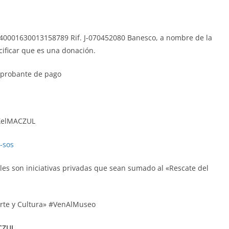
1340001630013158789 Rif. J-070452080 Banesco, a nombre de la
ficar que es una donación.
mprobante de pago
lXelMACZUL
-sos
es son iniciativas privadas que sean sumado al «Rescate del
Arte y Cultura» #VenAlMuseo
ACZUL