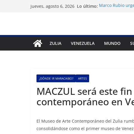
Saltar
Lo último:
Marco Rubio urge
jueves, agosto 6, 2026
al
Venezuela
Liga FutVe: Rayo
contenido
Diana Sanoja: La 
exterior
Hallan el cuerpo 
avalancha en Pak
ZULIA
VENEZUELA
MUNDO
S
Machado exige un
diálogo
¿DÓNDE IR MARACAIBO?
ARTES
MACZUL será este fin 
contemporáneo en V
El Museo de Arte Contemporáneo del Zulia rumbo 
consolidándose como el primer museo de Venezue