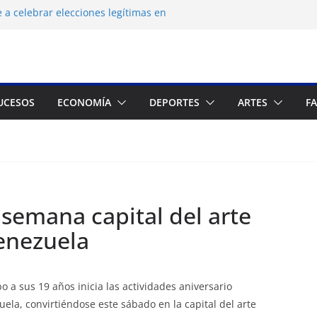
 a celebrar elecciones legítimas en
 Zuliano busca redimirse en su feudo
consagración del talento venezolano en el
del montañista Nirmal Purja tras
istán
UCESOS
ECONOMÍA
DEPORTES
ARTES
F
 cronograma electoral a la mesa de
semana capital del arte
enezuela
a sus 19 años inicia las actividades aniversario
la, convirtiéndose este sábado en la capital del arte