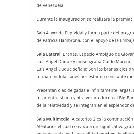
de Venezuela.
Durante la inauguración se realizara la premiaci
Sala 4:
«=» de Pep Vidal y forma parte del progr
de Patricia Hambrona, con el apoyo de la Emba
Sala Lateral:
Branas. Espacio Ambiguo de Giovann
Luis Angel Duque y museografía Guido Moreno, H
Luis Angel Duque señala: Son las branas ejes o 
forman ondulaciones por estar en constante mo
Presentan olas delgadas e infinitamente largas. 
tocar entre si una y otra vez producen el Big-B
de la relatividad y se integran en el esplendor d
Sala Multimedia:
Aleatorios 2 es la continuación
Aleatorios el cual convoca a un significativo g
en Venezuela, en la actualidad muchos de ellos 