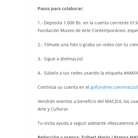
Pasos para colaborar:
1.- Deposita 1.000 Bs. en la cuenta corriente 0
Fundación Museo de Arte Contemporáneo, especi
2.- Tómate una foto o graba un video con tu co
3.- Sigue a @elmaczul
4.- Súbelo a tus redes usando la etiqueta #AMi
Continúa su cuenta en el
gofundme.com/maczul
Vendrán eventos a beneficio del MACZUL los cual
Arte y Cultura»
Tu visita ayuda a seguir adelante «Rescatemos 
Redacción y prensa: Zulbert Marín / Prensa M