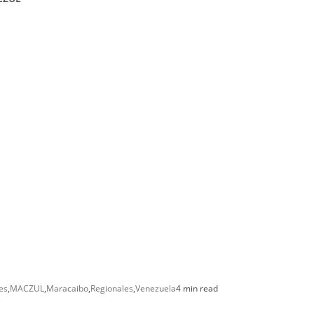
es
,
MACZUL
,
Maracaibo
,
Regionales
,
Venezuela
4 min read