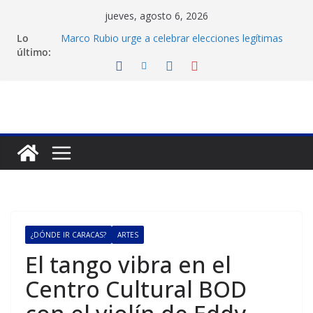
Saltar
jueves, agosto 6, 2026
al
Lo
Marco Rubio urge a celebrar elecciones legítimas
contenido
último:
en Venezuela
Liga FutVe: Rayo Zuliano busca redimirse en su
feudo
Diana Sanoja: La consagración del talento
venezolano en el exterior
Hallan el cuerpo del montañista Nirmal Purja tras
avalancha en Pakistán
Machado exige un cronograma electoral a la mesa
de diálogo
¿DÓNDE IR CARACAS?
ARTES
El tango vibra en el
Centro Cultural BOD