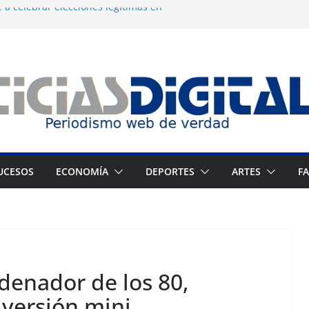
 a celebrar elecciones legítimas en
 Zuliano busca redimirse en su feudo
consagración del talento venezolano en el
del montañista Nirmal Purja tras
istán
 cronograma electoral a la mesa de
UCESOS
ECONOMÍA
DEPORTES
ARTES
F
denador de los 80,
versión mini