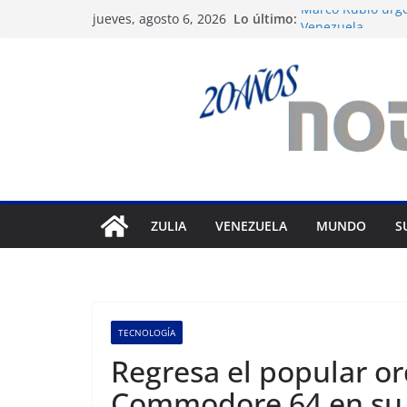
Saltar
Lo último:
Marco Rubio urge
jueves, agosto 6, 2026
al
Venezuela
Liga FutVe: Rayo
contenido
Diana Sanoja: La 
exterior
Hallan el cuerpo 
avalancha en Pak
Machado exige un
diálogo
ZULIA
VENEZUELA
MUNDO
S
TECNOLOGÍA
Regresa el popular or
Commodore 64 en su 