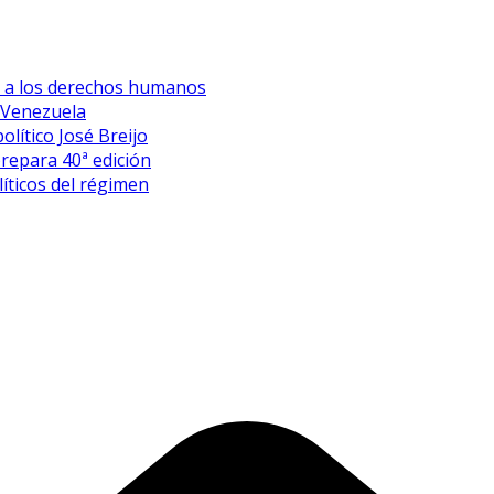
es a los derechos humanos
 Venezuela
olítico José Breijo
prepara 40ª edición
íticos del régimen