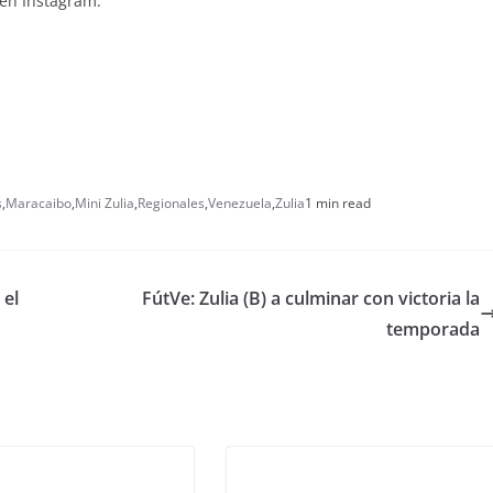
a en Instagram.
s
,
Maracaibo
,
Mini Zulia
,
Regionales
,
Venezuela
,
Zulia
1 min read
 el
FútVe: Zulia (B) a culminar con victoria la
temporada