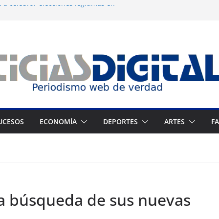
 a celebrar elecciones legítimas en
 Zuliano busca redimirse en su feudo
consagración del talento venezolano en el
del montañista Nirmal Purja tras
istán
 cronograma electoral a la mesa de
UCESOS
ECONOMÍA
DEPORTES
ARTES
F
la búsqueda de sus nuevas