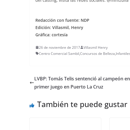
del casting, visita las redes sociales: @minizuli
Redacción con fuente: NDP
Edición: Villasmil, Henry
Gráfica: cortesía
26 de noviembre de 2017
Villasmil Henry
Centro Comercial Sambil
,
Concursos de Belleza
,
Infantile
LVBP: Tomás Telis sentenció al campeón en
primer juego en Puerto La Cruz
También te puede gustar