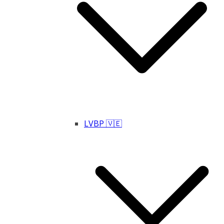
LVBP 🇻🇪