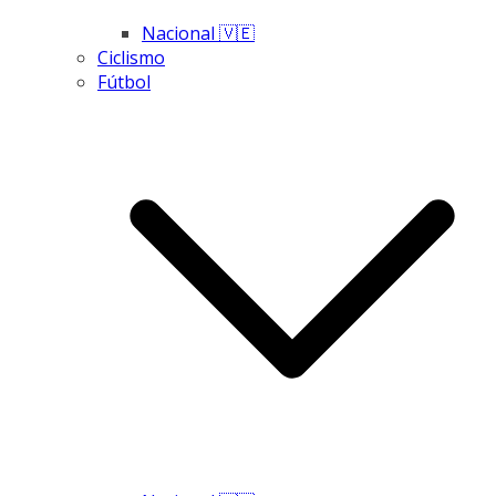
Nacional 🇻🇪
Ciclismo
Fútbol