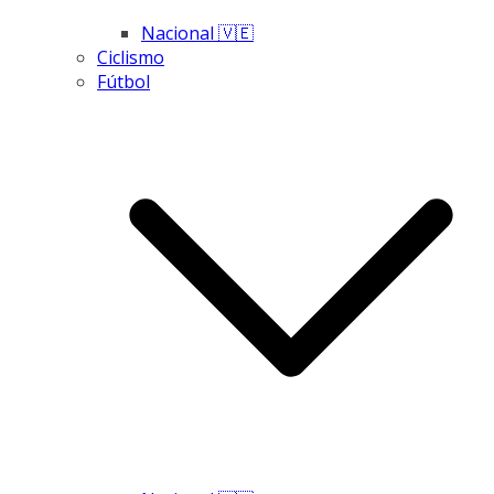
Nacional 🇻🇪
Ciclismo
Fútbol