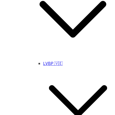
LVBP 🇻🇪