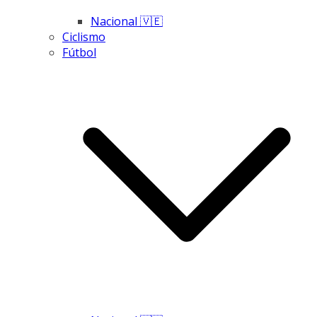
Nacional 🇻🇪
Ciclismo
Fútbol