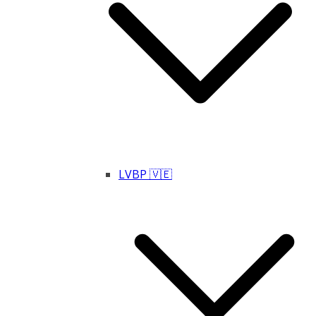
LVBP 🇻🇪