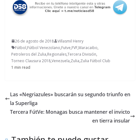
26 de agosto de 2018
Villasmil Henry
Fútbol
,
Fútbol Venezolano
,
Futve
,
FVF
,
Maracaibo
,
Petroleros del Zulia
,
Regionales
,
Tercera División
,
Torneo Clausura 2018
,
Venezuela
,
Zulia
,
Zulia Fútbol Club
1 min read
Las «Negriazules» buscarán su segundo triunfo en
la Superliga
Tercera FútVe: Monagas busca mantener el invicto
en tierra insular
También te puede gustar