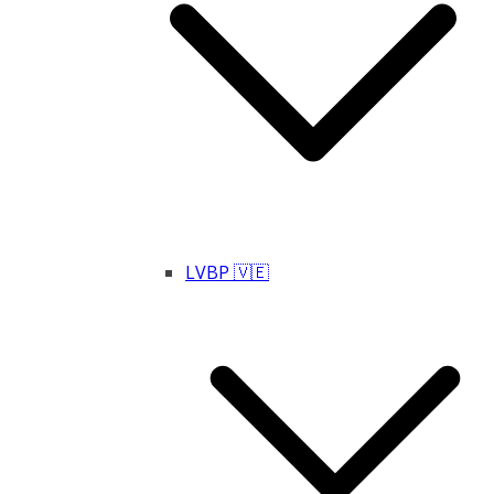
LVBP 🇻🇪