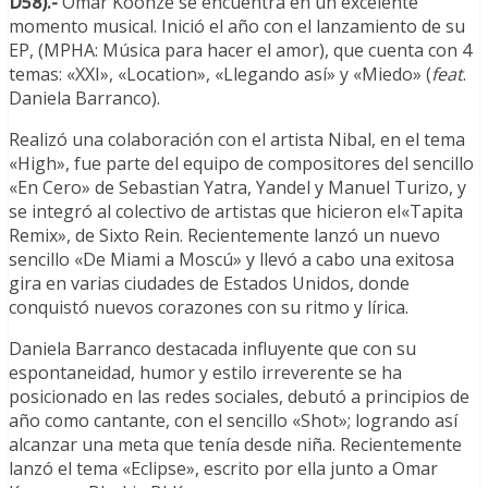
D58).-
Omar Koonze se encuentra en un excelente
momento musical. Inició el año con el lanzamiento de su
EP, (MPHA: Música para hacer el amor), que cuenta con 4
temas: «XXI», «Location», «Llegando así» y «Miedo» (
feat
.
Daniela Barranco).
Realizó una colaboración con el artista Nibal, en el tema
«High», fue parte del equipo de compositores del sencillo
«En Cero» de Sebastian Yatra, Yandel y Manuel Turizo, y
se integró al colectivo de artistas que hicieron el«Tapita
Remix», de Sixto Rein. Recientemente lanzó un nuevo
sencillo «De Miami a Moscú» y llevó a cabo una exitosa
gira en varias ciudades de Estados Unidos, donde
conquistó nuevos corazones con su ritmo y lírica.
Daniela Barranco destacada influyente que con su
espontaneidad, humor y estilo irreverente se ha
posicionado en las redes sociales, debutó a principios de
año como cantante, con el sencillo «Shot»; logrando así
alcanzar una meta que tenía desde niña. Recientemente
lanzó el tema «Eclipse», escrito por ella junto a Omar