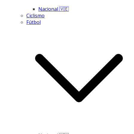
Nacional 🇻🇪
Ciclismo
Fútbol