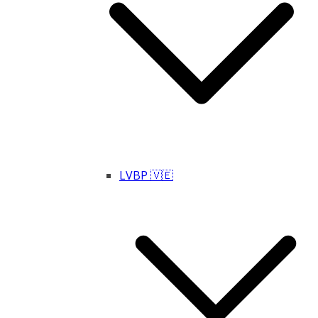
LVBP 🇻🇪