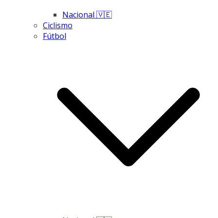
Nacional 🇻🇪
Ciclismo
Fútbol