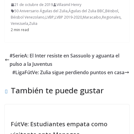
21 de octubre de 2019
Villasmil Henry
50 Aniversario Águilas del Zulia
,
Águilas del Zulia BBC
,
Béisbol
,
Béisbol Venezolano
,
LVBP
,
LVBP 2019-2020
,
Maracaibo
,
Regionales
,
Venezuela
,
Zulia
2 min read
#SerieA: El Inter resiste en Sassuolo y aguanta el
pulso a la Juventus
#LigaFútVe: Zulia sigue perdiendo puntos en casa
También te puede gustar
FútVe: Estudiantes empata como