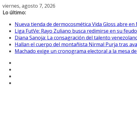
Saltar
viernes, agosto 7, 2026
al
Lo último:
contenido
Nueva tienda de dermocosmética Vida Gloss abre en
Liga FutVe: Rayo Zuliano busca redimirse en su feudo
Diana Sanoja: La consagración del talento venezolano
Hallan el cuerpo del montañista Nirmal Purja tras av
Machado exige un cronograma electoral a la mesa de