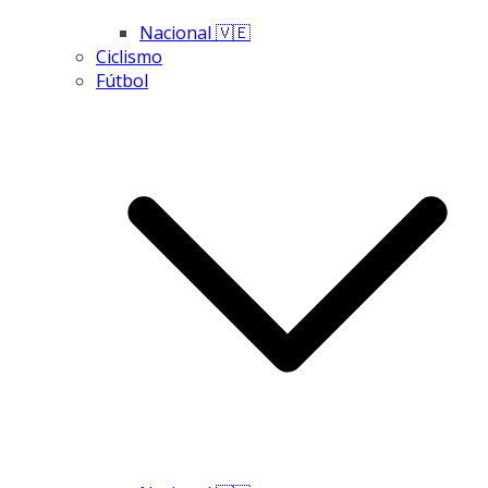
Nacional 🇻🇪
Ciclismo
Fútbol