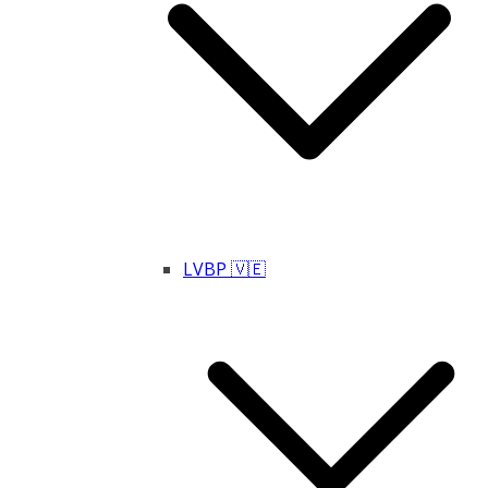
LVBP 🇻🇪