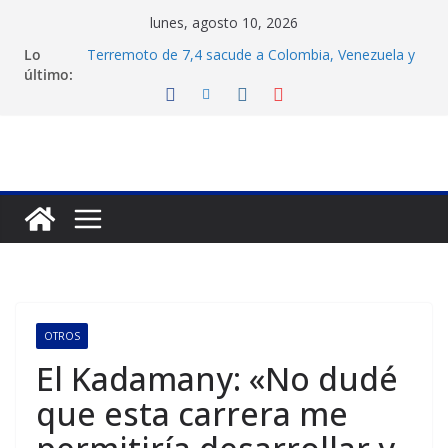
Saltar
lunes, agosto 10, 2026
al
Lo
Terremoto de 7,4 sacude a Colombia, Venezuela y
contenido
último:
Panamá
Guanipa afianza lazos con venezolanos en Uruguay
y augura rescate democrático
Terremoto en Colombia: suspenden vuelos en siete
aeropuertos
Alcalde de Manizales confirma dos muertos y más
de 12 edificios destruidos tras terremoto en
Colombia
Sismo de 7.6 en Colombia: recuento de daños
estructurales
OTROS
El Kadamany: «No dudé
que esta carrera me