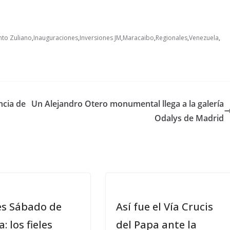
to Zuliano
,
Inauguraciones
,
Inversiones JM
,
Maracaibo
,
Regionales
,
Venezuela
,
ncia de
Un Alejandro Otero monumental llega a la galería
Odalys de Madrid
es Sábado de
Así fue el Vía Crucis
a: los fieles
del Papa ante la