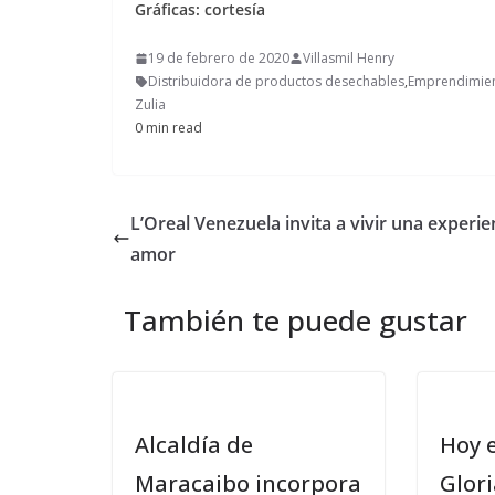
Gráficas: cortesía
19 de febrero de 2020
Villasmil Henry
Distribuidora de productos desechables
,
Emprendimien
Zulia
0 min read
L’Oreal Venezuela invita a vivir una experie
amor
También te puede gustar
Alcaldía de
Hoy 
Maracaibo incorpora
Glori