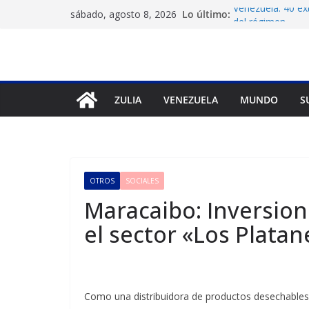
Saltar
Lo último:
Venezuela: 40 ex
sábado, agosto 8, 2026
al
del régimen
Crisis carcelaria
contenido
derechos human
Exigen control i
Venezuela
Vente Venezuela e
ZULIA
VENEZUELA
MUNDO
S
José Breijo
Festival de Cine
40ª edición
OTROS
SOCIALES
Maracaibo: Inversion
el sector «Los Plata
Como una distribuidora de productos desechables, ví