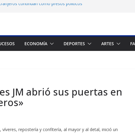
tranjeros continúan como presos políticos
: OVP denuncia 15 años de violaciones a los
os
ndependiente del Fondo Petrolero en
xige justicia por muerte del preso político
UCESOS
ECONOMÍA
DEPORTES
ARTES
F
 Francés culmina muestra histórica y prepara
es JM abrió sus puertas en
neros»
veres, repostería y confitería, al mayor y al detal, inició un