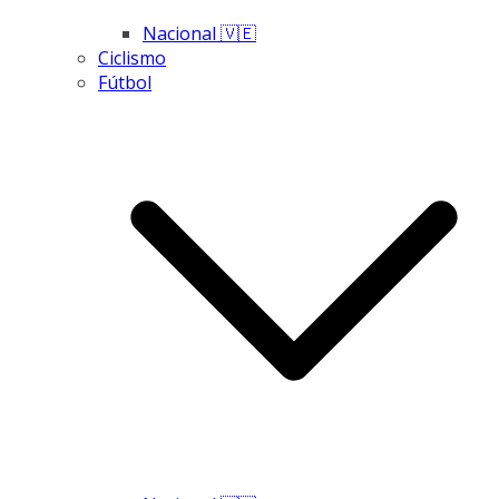
Nacional 🇻🇪
Ciclismo
Fútbol