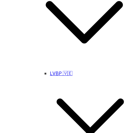
LVBP 🇻🇪