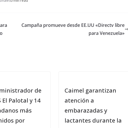
onales
0 min read
para
Campaña promueve desde EE.UU «Directv libre
so
para Venezuela»
dministrador de
Caimel garantizan
S El Palotal y 14
atención a
adanos más
embarazadas y
nidos por
lactantes durante la