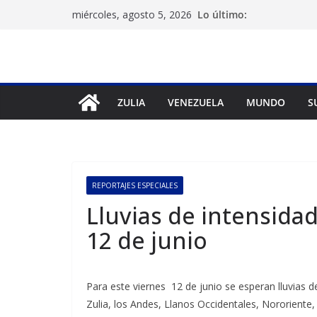
Saltar
Lo último:
miércoles, agosto 5, 2026
al
contenido
ZULIA
VENEZUELA
MUNDO
S
REPORTAJES ESPECIALES
Lluvias de intensidad
12 de junio
Para este viernes 12 de junio se esperan lluvias de
Zulia, los Andes, Llanos Occidentales, Nororiente,