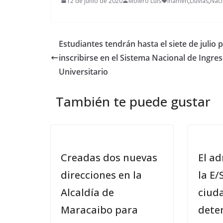
12 de junio de 2020
Molero Luis
Inameh
,
Lluvias
,
Naci
Estudiantes tendrán hasta el siete de julio 
inscribirse en el Sistema Nacional de Ingre
Universitario
También te puede gustar
Creadas dos nuevas
El a
direcciones en la
la E/
Alcaldía de
ciud
Maracaibo para
dete