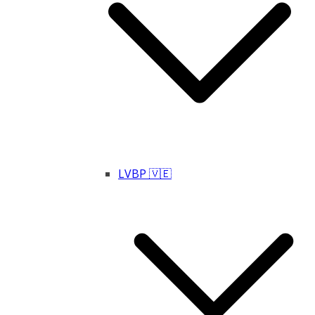
LVBP 🇻🇪