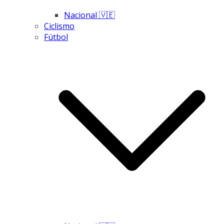
Nacional 🇻🇪
Ciclismo
Fútbol