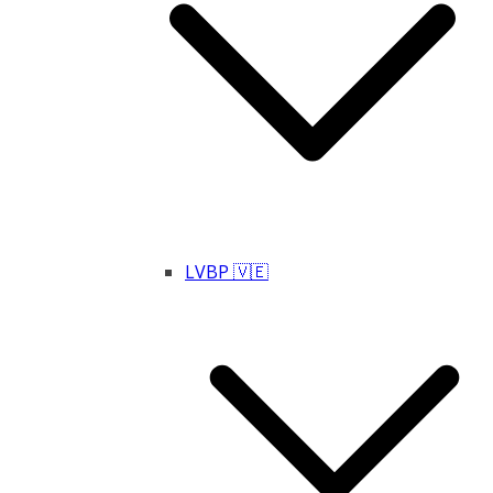
LVBP 🇻🇪