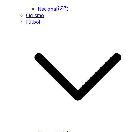
Nacional 🇻🇪
Ciclismo
Fútbol