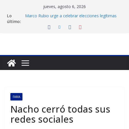
Saltar
jueves, agosto 6, 2026
al
Lo
Marco Rubio urge a celebrar elecciones legítimas
contenido
último:
en Venezuela
Liga FutVe: Rayo Zuliano busca redimirse en su
feudo
Diana Sanoja: La consagración del talento
venezolano en el exterior
Hallan el cuerpo del montañista Nirmal Purja tras
avalancha en Pakistán
Machado exige un cronograma electoral a la mesa
de diálogo
FAMA
Nacho cerró todas sus
redes sociales