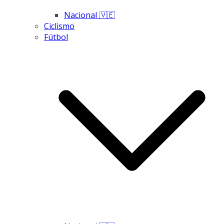
Nacional 🇻🇪
Ciclismo
Fútbol