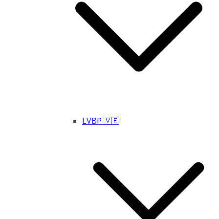
LVBP 🇻🇪