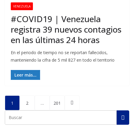
VENEZUELA
#COVID19 | Venezuela
registra 39 nuevos contagios
en las últimas 24 horas
En el periodo de tiempo no se reportan fallecidos,
manteniendo la cifra de 5 mil 827 en todo el territorio
Leer más...
Posts
1
2
…
201
pagination